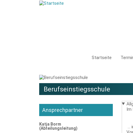
Direkt
zum
Inhalt
Main
Startseite
Termi
navigat
Berufseinstiegsschule
Al
Im 
Ansprechpartner
Image
Katja Borm
...
(Abteilungsleitung)
Vor