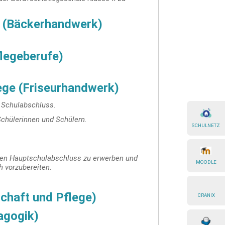
g (Bäckerhandwerk)
flegeberufe)
lege (Friseurhandwerk)
e Schulabschluss.
Schülerinnen und Schülern.
SCHULNETZ
den Hauptschulabschluss zu erwerben und
MOODLE
h vorzubereiten.
schaft und Pflege)
CRANIX
agogik)