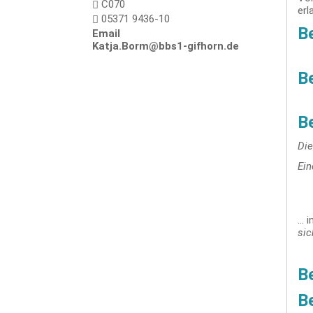
C070
erl
05371 9436-10
B
Email
Katja.Borm@bbs1-gifhorn.de
Be
B
Die
Ein
... 
sic
Be
Be