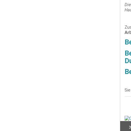
Die
Hau
Zus
Ar
Be
Be
Du
Be
Sie