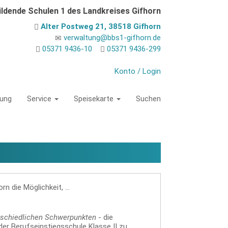
ildende Schulen 1 des Landkreises Gifhorn
Alter Postweg 21, 38518 Gifhorn
verwaltung@bbs1-gifhorn.de
05371 9436-10
05371 9436-299
Konto / Login
tung
Service
Speisekarte
Suchen
n die Möglichkeit, ...
rschiedlichen Schwerpunkten
- die
er Berufseinstiegsschule Klasse II zu