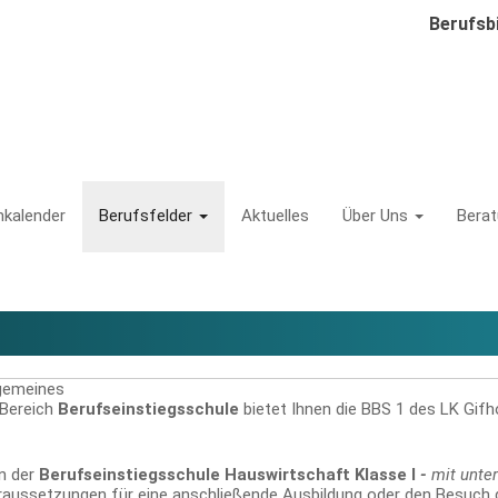
Berufsb
nkalender
Berufsfelder
Aktuelles
Über Uns
Bera
ion
lgemeines
Bereich
Berufseinstiegsschule
bietet Ihnen die BBS 1 des LK Gifhor
 in der
Berufseinstiegsschule Hauswirtschaft Klasse I
-
mit unte
aussetzungen für eine anschließende Ausbildung oder den Besuch d