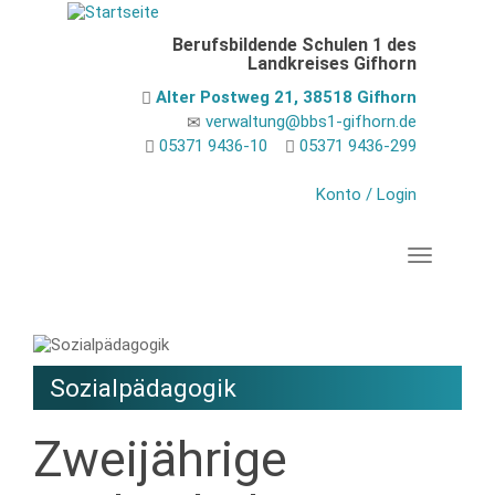
Direkt
zum
Berufsbildende Schulen 1 des
Inhalt
Landkreises Gifhorn
Alter Postweg 21, 38518 Gifhorn
verwaltung@bbs1-gifhorn.de
05371 9436-10
05371 9436-299
Konto / Login
Navigation
Sozialpädagogik
Zweijährige