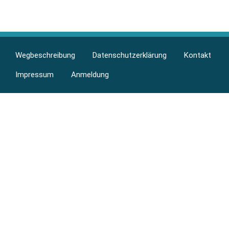
Berufsfelder
Footer
Wegbeschreibung
Datenschutzerklärung
Kontakt
menu
Impressum
Anmeldung