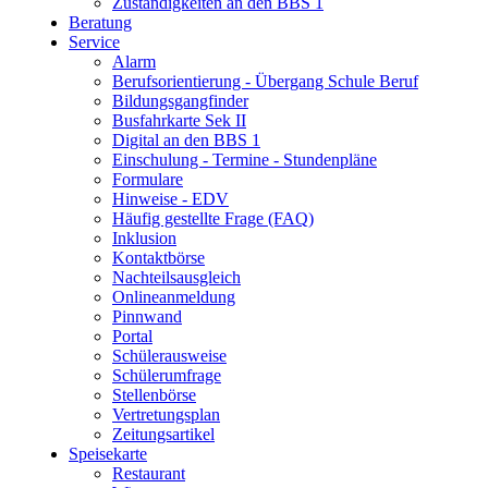
Zuständigkeiten an den BBS 1
Beratung
Service
Alarm
Berufsorientierung - Übergang Schule Beruf
Bildungsgangfinder
Busfahrkarte Sek II
Digital an den BBS 1
Einschulung - Termine - Stundenpläne
Formulare
Hinweise - EDV
Häufig gestellte Frage (FAQ)
Inklusion
Kontaktbörse
Nachteilsausgleich
Onlineanmeldung
Pinnwand
Portal
Schülerausweise
Schülerumfrage
Stellenbörse
Vertretungsplan
Zeitungsartikel
Speisekarte
Restaurant