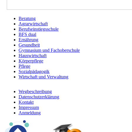
Beratung
Agrarwirtschaft
Berufsfelder
Berufseinstiegsschule
BFS dual
Ernährung
Gesundheit
Gymnasium und Fachoberschule
Hauswirtschaft
Körperpflege
Pflege
Sozialpädagogik
Wirtschaft und Verwaltung
Wegbeschreibung
Datenschutzerklärung
Footer
Kontakt
menu
Impressum
Anmeldung