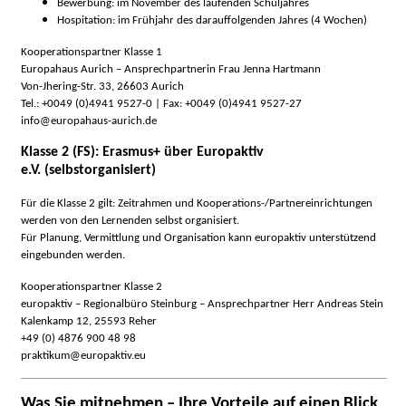
Bewerbung: im November des laufenden Schuljahres
Hospitation: im Frühjahr des darauffolgenden Jahres (4 Wochen)
Kooperationspartner Klasse 1
Europahaus Aurich – Ansprechpartnerin Frau Jenna Hartmann
Von-Jhering-Str. 33, 26603 Aurich
Tel.: +0049 (0)4941 9527-0 | Fax: +0049 (0)4941 9527-27
info@europahaus-aurich.de
Klasse 2 (FS): Erasmus+ über Europaktiv
e.V. (selbstorganisiert)
Für die Klasse 2 gilt: Zeitrahmen und Kooperations-/Partnereinrichtungen
werden von den Lernenden selbst organisiert.
Für Planung, Vermittlung und Organisation kann europaktiv unterstützend
eingebunden werden.
Kooperationspartner Klasse 2
europaktiv – Regionalbüro Steinburg – Ansprechpartner Herr Andreas Stein
Kalenkamp 12, 25593 Reher
+49 (0) 4876 900 48 98
praktikum@europaktiv.eu
Was Sie mitnehmen – Ihre Vorteile auf einen Blick