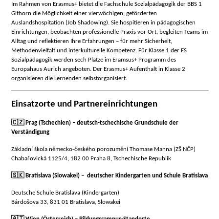
Im Rahmen von Erasmus+ bietet die Fachschule Sozialpädagogik der BBS 1
Gifhorn die Möglichkeit einer vierwöchigen, geförderten
Auslandshospitation (Job Shadowing). Sie hospitieren in pädagogischen
Einrichtungen, beobachten professionelle Praxis vor Ort, begleiten Teams im
Alltag und reflektieren Ihre Erfahrungen – für mehr Sicherheit,
Methodenvielfalt und interkulturelle Kompetenz. Für Klasse 1 der FS
Sozialpädagogik werden sech Plätze im Eramsus+ Programm des
Europahaus Aurich angeboten. Der Erasmus+ Aufenthalt in Klasse 2
organisieren die Lernenden selbstorganisiert.
Einsatzorte und Partnereinrichtungen
🇨🇿
Prag (Tschechien) – deutsch-tschechische Grundschule der
Verständigung
Základní škola německo-českého porozumění Thomase Manna (ZŠ NČP)
Chabařovická 1125/4, 182 00 Praha 8, Tschechische Republik
🇸🇰
Bratislava (Slowakei) – deutscher Kindergarten und Schule Bratislava
Deutsche Schule Bratislava (Kindergarten)
Bárdošova 33, 831 01 Bratislava, Slowakei
🇦🇹