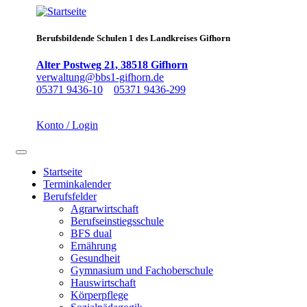
Direkt
zum
Inhalt
Berufsbildende Schulen 1 des Landkreises Gifhorn
Alter Postweg 21, 38518 Gifhorn
verwaltung@bbs1-gifhorn.de
05371 9436-10
05371 9436-299
Konto / Login
Navigation aktivieren/deaktivieren
Startseite
Terminkalender
Main
Berufsfelder
navigation
Agrarwirtschaft
Berufseinstiegsschule
BFS dual
Ernährung
Gesundheit
Gymnasium und Fachoberschule
Hauswirtschaft
Körperpflege