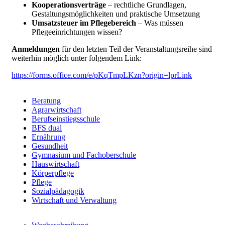
Kooperationsverträge
– rechtliche Grundlagen,
Gestaltungsmöglichkeiten und praktische Umsetzung
Umsatzsteuer im Pflegebereich
– Was müssen
Pflegeeinrichtungen wissen?
Anmeldungen
für den letzten Teil der Veranstaltungsreihe sind
weiterhin möglich unter folgendem Link:
https://forms.office.com/e/pKqTmpLKzn?origin=lprLink
Beratung
Agrarwirtschaft
Berufsfelder
Berufseinstiegsschule
BFS dual
Ernährung
Gesundheit
Gymnasium und Fachoberschule
Hauswirtschaft
Körperpflege
Pflege
Sozialpädagogik
Wirtschaft und Verwaltung