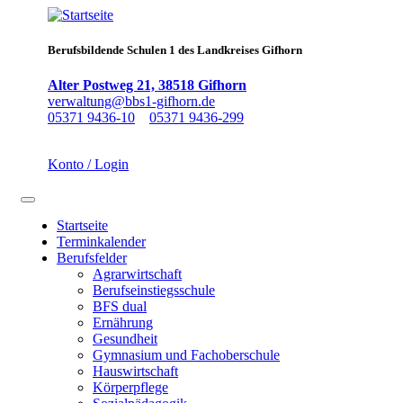
Direkt
zum
Inhalt
Berufsbildende Schulen 1 des Landkreises Gifhorn
Alter Postweg 21, 38518 Gifhorn
verwaltung@bbs1-gifhorn.de
05371 9436-10
05371 9436-299
Konto / Login
Navigation aktivieren/deaktivieren
Startseite
Terminkalender
Main
Berufsfelder
navigation
Agrarwirtschaft
Berufseinstiegsschule
BFS dual
Ernährung
Gesundheit
Gymnasium und Fachoberschule
Hauswirtschaft
Körperpflege