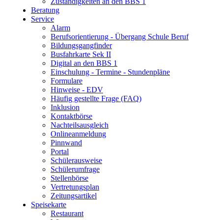
Zuständigkeiten an den BBS 1
Beratung
Service
Alarm
Berufsorientierung - Übergang Schule Beruf
Bildungsgangfinder
Busfahrkarte Sek II
Digital an den BBS 1
Einschulung - Termine - Stundenpläne
Formulare
Hinweise - EDV
Häufig gestellte Frage (FAQ)
Inklusion
Kontaktbörse
Nachteilsausgleich
Onlineanmeldung
Pinnwand
Portal
Schülerausweise
Schülerumfrage
Stellenbörse
Vertretungsplan
Zeitungsartikel
Speisekarte
Restaurant