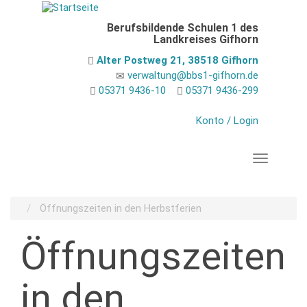
Direkt
zum
Berufsbildende Schulen 1 des
Inhalt
Landkreises Gifhorn
Alter Postweg 21, 38518 Gifhorn
verwaltung@bbs1-gifhorn.de
05371 9436-10
05371 9436-299
Konto / Login
Navigation
Öffnungszeiten in den Herbstferien
Öffnungszeiten
in den