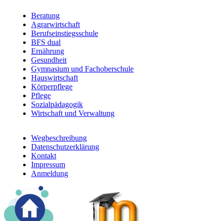
Beratung
Agrarwirtschaft
Berufsfelder
Berufseinstiegsschule
BFS dual
Ernährung
Gesundheit
Gymnasium und Fachoberschule
Hauswirtschaft
Körperpflege
Pflege
Sozialpädagogik
Wirtschaft und Verwaltung
Wegbeschreibung
Datenschutzerklärung
Footer
Kontakt
menu
Impressum
Anmeldung