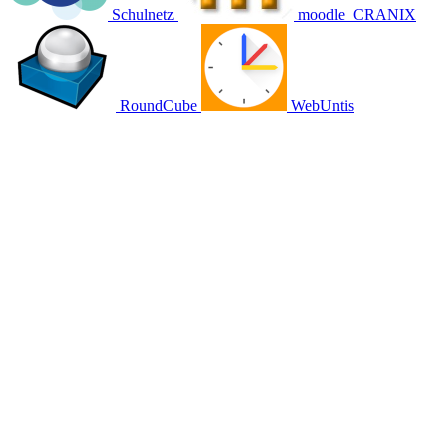
Schulnetz
moodle
CRANIX
RoundCube
WebUntis