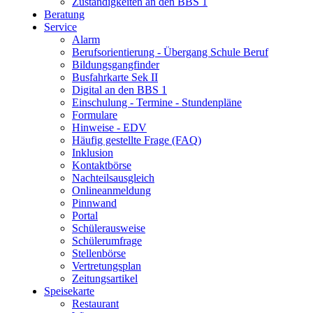
Zuständigkeiten an den BBS 1
Beratung
Service
Alarm
Berufsorientierung - Übergang Schule Beruf
Bildungsgangfinder
Busfahrkarte Sek II
Digital an den BBS 1
Einschulung - Termine - Stundenpläne
Formulare
Hinweise - EDV
Häufig gestellte Frage (FAQ)
Inklusion
Kontaktbörse
Nachteilsausgleich
Onlineanmeldung
Pinnwand
Portal
Schülerausweise
Schülerumfrage
Stellenbörse
Vertretungsplan
Zeitungsartikel
Speisekarte
Restaurant