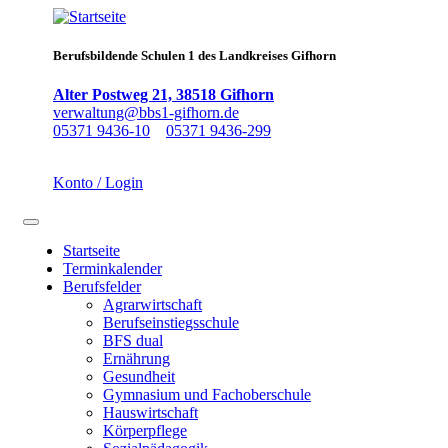
Direkt
zum
Inhalt
Berufsbildende Schulen 1 des Landkreises Gifhorn
Alter Postweg 21, 38518 Gifhorn
verwaltung@bbs1-gifhorn.de
05371 9436-10
05371 9436-299
Konto / Login
Navigation aktivieren/deaktivieren
Startseite
Terminkalender
Main
Berufsfelder
navigation
Agrarwirtschaft
Berufseinstiegsschule
BFS dual
Ernährung
Gesundheit
Gymnasium und Fachoberschule
Hauswirtschaft
Körperpflege