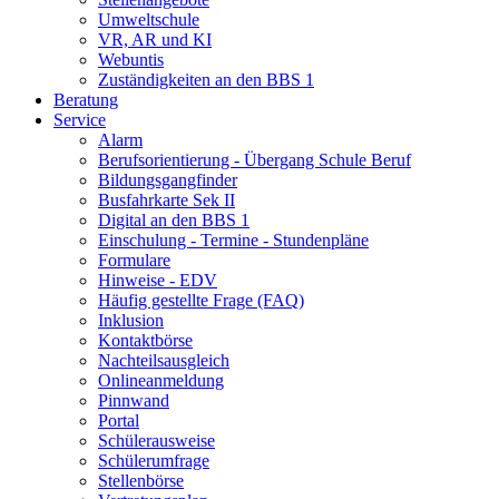
Umweltschule
VR, AR und KI
Webuntis
Zuständigkeiten an den BBS 1
Beratung
Service
Alarm
Berufsorientierung - Übergang Schule Beruf
Bildungsgangfinder
Busfahrkarte Sek II
Digital an den BBS 1
Einschulung - Termine - Stundenpläne
Formulare
Hinweise - EDV
Häufig gestellte Frage (FAQ)
Inklusion
Kontaktbörse
Nachteilsausgleich
Onlineanmeldung
Pinnwand
Portal
Schülerausweise
Schülerumfrage
Stellenbörse