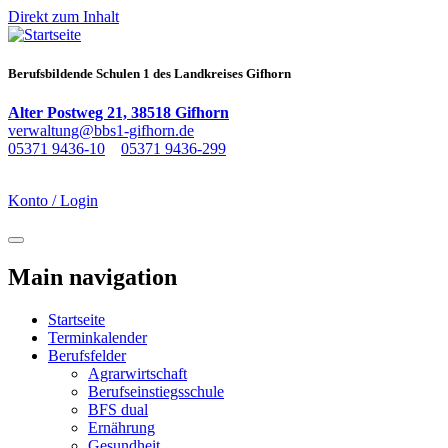
Direkt zum Inhalt
Berufsbildende Schulen 1 des Landkreises Gifhorn
Alter Postweg 21, 38518 Gifhorn
verwaltung@bbs1-gifhorn.de
05371 9436-10
05371 9436-299
Konto / Login
Navigation aktivieren/deaktivieren
Main navigation
Startseite
Terminkalender
Berufsfelder
Agrarwirtschaft
Berufseinstiegsschule
BFS dual
Ernährung
Gesundheit