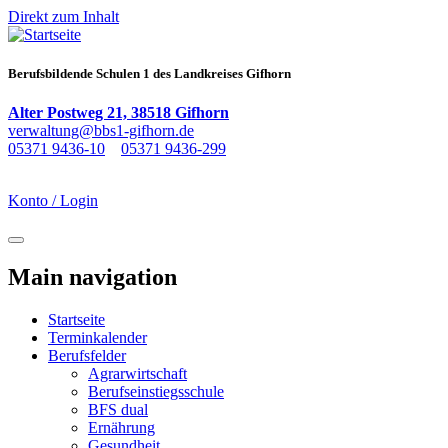
Direkt zum Inhalt
Berufsbildende Schulen 1 des Landkreises Gifhorn
Alter Postweg 21, 38518 Gifhorn
verwaltung@bbs1-gifhorn.de
05371 9436-10
05371 9436-299
Konto / Login
Navigation aktivieren/deaktivieren
Main navigation
Startseite
Terminkalender
Berufsfelder
Agrarwirtschaft
Berufseinstiegsschule
BFS dual
Ernährung
Gesundheit