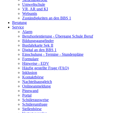
Umweltschule
VR, AR und KI
Webuntis
Zuständigkeiten an den BBS 1
Beratung
Service
Alarm
Berufsorientierung - Übergang Schule Beruf
Bildungsgangfinder
Busfahrkarte Sek II
Digital an den BBS 1
Einschulung - Termine - Stundenpläne
Formulare
Hinweise - EDV
Häufig gestellte Frage (FAQ)
Inklusion
Kontaktbörse
Nachteilsausgleich
Onlineanmeldung
Pinnwand
Portal
Schülerausweise
Schülerumfrage
Stellenbörse