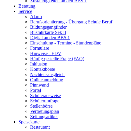
Zuständigkeiten an den BBS 1
Beratung
Service
Alarm
Berufsorientierung - Übergang Schule Beruf
Bildungsgangfinder
Busfahrkarte Sek II
Digital an den BBS 1
Einschulung - Termine - Stundenpläne
Formulare
Hinweise - EDV
Häufig gestellte Frage (FAQ)
Inklusion
Kontaktbörse
Nachteilsausgleich
Onlineanmeldung
Pinnwand
Portal
Schülerausweise
Schülerumfrage
Stellenbörse
Vertretungsplan
Zeitungsartikel
Speisekarte
Restaurant