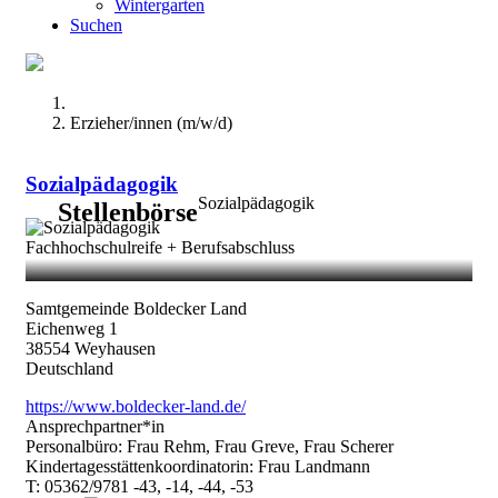
Wintergarten
Suchen
Erzieher/innen (m/w/d)
Sozialpädagogik
Sozialpädagogik
Stellenbörse
Image
Abschlussziel
Fachhochschulreife + Berufsabschluss
Samtgemeinde Boldecker Land
Eichenweg 1
38554
Weyhausen
Deutschland
https://www.boldecker-land.de/
Ansprechpartner*in
Personalbüro: Frau Rehm, Frau Greve, Frau Scherer
Kindertagesstättenkoordinatorin: Frau Landmann
T: 05362/9781 -43, -14, -44, -53