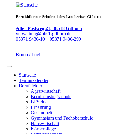
Direkt
zum
Inhalt
Berufsbildende Schulen 1 des Landkreises Gifhorn
Alter Postweg 21, 38518 Gifhorn
verwaltung@bbs1-gifhorn.de
05371 9436-10
05371 9436-299
Konto / Login
Navigation aktivieren/deaktivieren
Startseite
Terminkalender
Main
Berufsfelder
navigation
Agrarwirtschaft
Berufseinstiegsschule
BFS dual
Ernährung
Gesundheit
Gymnasium und Fachoberschule
Hauswirtschaft
Körperpflege