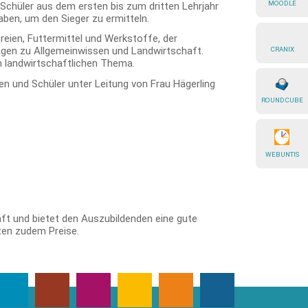
MOODLE
d Schüler aus dem
ersten bis zum dritten Lehrjahr
ben, um den Sieger zu ermitteln.
ien, Futtermittel und Werkstoffe, der
gen zu Allgemeinwissen und Landwirtschaft.
CRANIX
m landwirtschaftlichen Thema.
 und Schüler unter Leitung von Frau Hägerling
ROUNDCUBE
WEBUNTIS
t und bietet den Auszubildenden eine gute
lten zudem Preise.