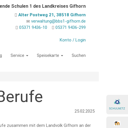
dende Schulen 1 des Landkreises Gifhorn
Alter Postweg 21, 38518 Gifhorn
verwaltung@bbs1-gifhorn.de
05371 9436-10
05371 9436-299
Konto / Login
g
Service
Speisekarte
Suchen
Berufe
SCHULNETZ
25.02.2025
ufe zusammen mit dem Landvolk Gifhorn an der