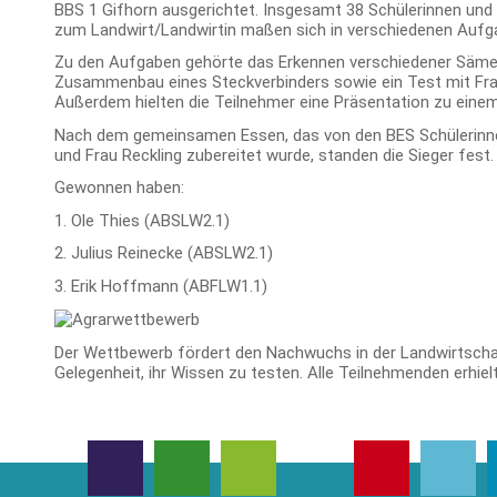
BBS 1 Gifhorn ausgerichtet. Insgesamt 38 Schülerinnen un
zum Landwirt/Landwirtin
maßen sich in verschiedenen Aufga
Zu den Aufgaben gehörte das Erkennen verschiedener Sämere
Zusammenbau eines Steckverbinders sowie ein Test mit Fra
Außerdem hielten die Teilnehmer eine Präsentation zu eine
Nach dem gemeinsamen Essen, das von den BES Schülerinnen
und Frau Reckling zubereitet wurde, standen die Sieger fest.
Gewonnen haben:
1. Ole Thies (ABSLW2.1)
2. Julius Reinecke (ABSLW2.1)
3. Erik Hoffmann (ABFLW1.1)
Der Wettbewerb fördert den Nachwuchs in der Landwirtschaf
Gelegenheit, ihr Wissen zu testen. Alle Teilnehmenden erhie