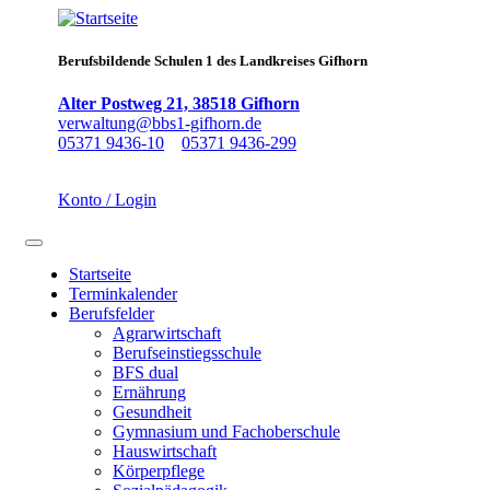
Direkt
zum
Inhalt
Berufsbildende Schulen 1 des Landkreises Gifhorn
Alter Postweg 21, 38518 Gifhorn
verwaltung@bbs1-gifhorn.de
05371 9436-10
05371 9436-299
Konto / Login
Navigation aktivieren/deaktivieren
Startseite
Terminkalender
Main
Berufsfelder
navigation
Agrarwirtschaft
Berufseinstiegsschule
BFS dual
Ernährung
Gesundheit
Gymnasium und Fachoberschule
Hauswirtschaft
Körperpflege