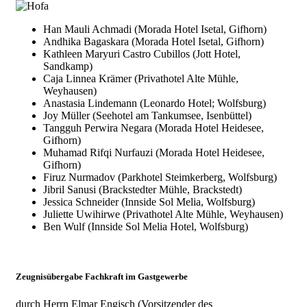
Han Mauli Achmadi (Morada Hotel Isetal, Gifhorn)
Andhika Bagaskara (Morada Hotel Isetal, Gifhorn)
Kathleen Maryuri Castro Cubillos (Jott Hotel,
Sandkamp)
Caja Linnea Krämer (Privathotel Alte Mühle,
Weyhausen)
Anastasia Lindemann (Leonardo Hotel; Wolfsburg)
Joy Müller (Seehotel am Tankumsee, Isenbüttel)
Tangguh Perwira Negara (Morada Hotel Heidesee,
Gifhorn)
Muhamad Rifqi Nurfauzi (Morada Hotel Heidesee,
Gifhorn)
Firuz Nurmadov (Parkhotel Steimkerberg, Wolfsburg)
Jibril Sanusi (Brackstedter Mühle, Brackstedt)
Jessica Schneider (Innside Sol Melia, Wolfsburg)
Juliette Uwihirwe (Privathotel Alte Mühle, Weyhausen)
Ben Wulf (Innside Sol Melia Hotel, Wolfsburg)
Zeugnisübergabe Fachkraft im Gastgewerbe
durch Herrn Elmar Engisch (Vorsitzender des