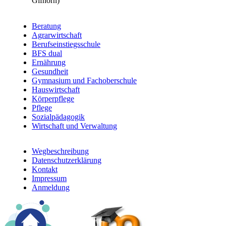
Gifhorn)
Beratung
Agrarwirtschaft
Berufsfelder
Berufseinstiegsschule
BFS dual
Ernährung
Gesundheit
Gymnasium und Fachoberschule
Hauswirtschaft
Körperpflege
Pflege
Sozialpädagogik
Wirtschaft und Verwaltung
Wegbeschreibung
Datenschutzerklärung
Footer
Kontakt
menu
Impressum
Anmeldung