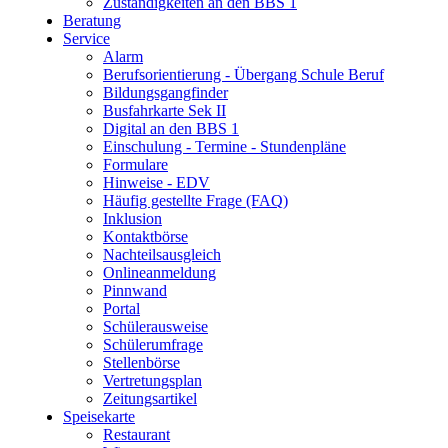
Zuständigkeiten an den BBS 1
Beratung
Service
Alarm
Berufsorientierung - Übergang Schule Beruf
Bildungsgangfinder
Busfahrkarte Sek II
Digital an den BBS 1
Einschulung - Termine - Stundenpläne
Formulare
Hinweise - EDV
Häufig gestellte Frage (FAQ)
Inklusion
Kontaktbörse
Nachteilsausgleich
Onlineanmeldung
Pinnwand
Portal
Schülerausweise
Schülerumfrage
Stellenbörse
Vertretungsplan
Zeitungsartikel
Speisekarte
Restaurant