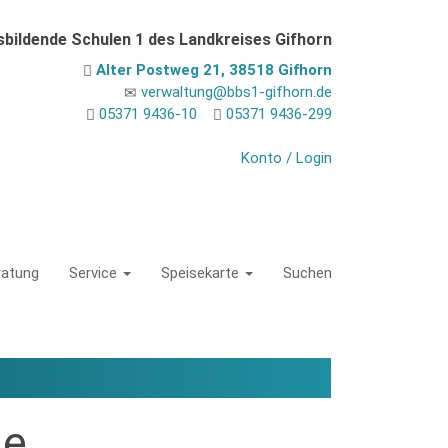
sbildende Schulen 1 des Landkreises Gifhorn
Alter Postweg 21, 38518 Gifhorn
verwaltung@bbs1-gifhorn.de
05371 9436-10
05371 9436-299
Konto / Login
ratung
Service
Speisekarte
Suchen
ie