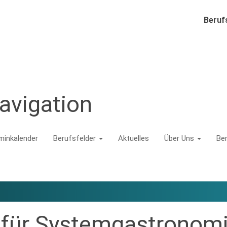
Beruf
avigation
minkalender
Berufsfelder
Aktuelles
Über Uns
Be
 für Systemgastronom