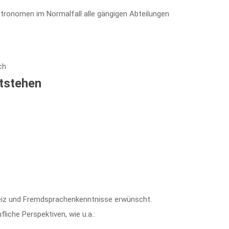
tronomen im Normalfall alle gängigen Abteilungen
ch
ntstehen
hrgeiz und Fremdsprachenkenntnisse erwünscht.
liche Perspektiven, wie u.a.: