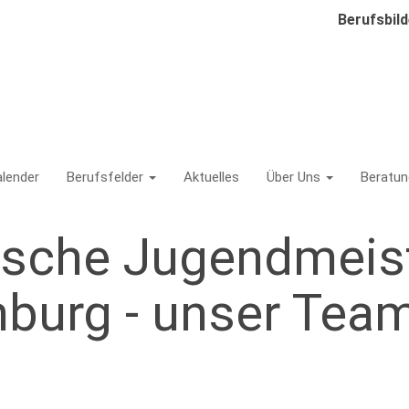
Berufsbil
lender
Berufsfelder
Aktuelles
Über Uns
Beratun
on
ische Jugendmeis
nburg - unser Tea