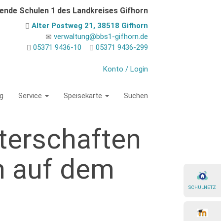
dende Schulen 1 des Landkreises Gifhorn
Alter Postweg 21, 38518 Gifhorn
verwaltung@bbs1-gifhorn.de
05371 9436-10
05371 9436-299
Konto / Login
g
Service
Speisekarte
Suchen
terschaften
m auf dem
SCHULNETZ