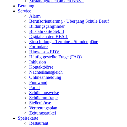
Zuständigkeiten an den BBS 1
Beratung
Service
Alarm
Berufsorientierung - Übergang Schule Beruf
Bildungsgangfinder
Busfahrkarte Sek II
Digital an den BBS 1
Einschulung - Termine - Stundenpläne
Formulare
Hinweise - EDV
Häufig gestellte Frage (FAQ)
Inklusion
Kontaktbörse
Nachteilsausgleich
Onlineanmeldung
Pinnwand
Portal
Schülerausweise
Schülerumfrage
Stellenbörse
Vertretungsplan
Zeitungsartikel
Speisekarte
Restaurant