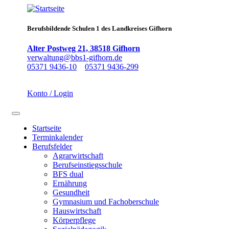
Direkt
zum
Inhalt
Berufsbildende Schulen 1 des Landkreises Gifhorn
Alter Postweg 21, 38518 Gifhorn
verwaltung@bbs1-gifhorn.de
05371 9436-10
05371 9436-299
Konto / Login
Navigation aktivieren/deaktivieren
Startseite
Terminkalender
Main
Berufsfelder
navigation
Agrarwirtschaft
Berufseinstiegsschule
BFS dual
Ernährung
Gesundheit
Gymnasium und Fachoberschule
Hauswirtschaft
Körperpflege