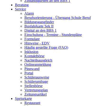
Zuständigkeiten an den BBS 1
Beratung
Service
Alarm
Berufsorientierung - Übergang Schule Beruf
Bildungsgangfinder
Busfahrkarte Sek II
Digital an den BBS 1
Einschulung - Termine - Stundenpläne
Formulare
Hinweise - EDV
Häufig gestellte Frage (FAQ)
Inklusion
Kontaktbörse
Nachteilsausgleich
Onlineanmeldung
Pinnwand
Portal
Schülerausweise
Schülerumfrage
Stellenbörse
Vertretungsplan
Zeitungsartikel
Speisekarte
Restaurant