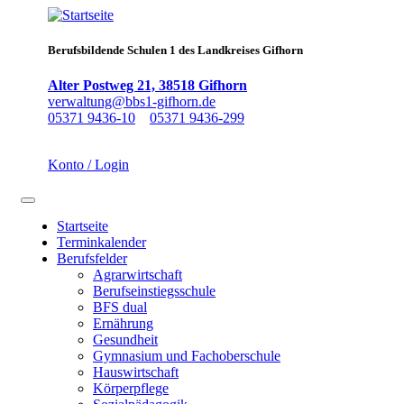
Direkt
zum
Inhalt
Berufsbildende Schulen 1 des Landkreises Gifhorn
Alter Postweg 21, 38518 Gifhorn
verwaltung@bbs1-gifhorn.de
05371 9436-10
05371 9436-299
Konto / Login
Navigation aktivieren/deaktivieren
Startseite
Terminkalender
Main
Berufsfelder
navigation
Agrarwirtschaft
Berufseinstiegsschule
BFS dual
Ernährung
Gesundheit
Gymnasium und Fachoberschule
Hauswirtschaft
Körperpflege