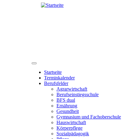
Direkt
zum
Inhalt
Navigation aktivieren/deaktivieren
Startseite
Terminkalender
Main
Berufsfelder
navigation
Agrarwirtschaft
Berufseinstiegsschule
BFS dual
Ernährung
Gesundheit
Gymnasium und Fachoberschule
Hauswirtschaft
Körperpflege
Sozialpädagogik