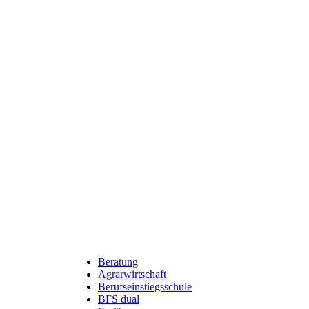
Beratung
Agrarwirtschaft
Berufsfelder
Berufseinstiegsschule
BFS dual