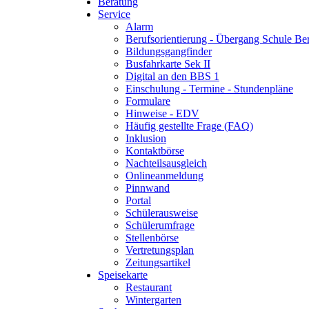
Beratung
Service
Alarm
Berufsorientierung - Übergang Schule Be
Bildungsgangfinder
Busfahrkarte Sek II
Digital an den BBS 1
Einschulung - Termine - Stundenpläne
Formulare
Hinweise - EDV
Häufig gestellte Frage (FAQ)
Inklusion
Kontaktbörse
Nachteilsausgleich
Onlineanmeldung
Pinnwand
Portal
Schülerausweise
Schülerumfrage
Stellenbörse
Vertretungsplan
Zeitungsartikel
Speisekarte
Restaurant
Wintergarten