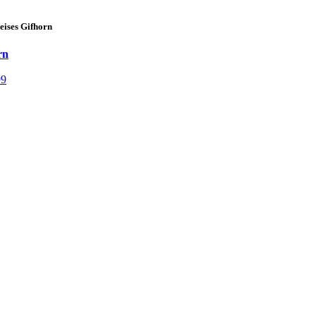
eises Gifhorn
rn
99