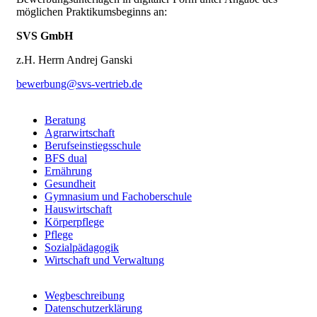
möglichen Praktikumsbeginns an:
SVS GmbH
z.H. Herrn Andrej Ganski
bewerbung@svs-vertrieb.de
Beratung
Agrarwirtschaft
Berufsfelder
Berufseinstiegsschule
BFS dual
Ernährung
Gesundheit
Gymnasium und Fachoberschule
Hauswirtschaft
Körperpflege
Pflege
Sozialpädagogik
Wirtschaft und Verwaltung
Wegbeschreibung
Datenschutzerklärung
Footer