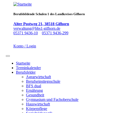
Direkt
zum
Inhalt
Berufsbildende Schulen 1 des Landkreises Gifhorn
Alter Postweg 21, 38518 Gifhorn
verwaltung@bbs1-gifhorn.de
05371 9436-10
05371 9436-299
Konto / Login
Navigation aktivieren/deaktivieren
Startseite
Terminkalender
Main
Berufsfelder
navigation
Agrarwirtschaft
Berufseinstiegsschule
BFS dual
Ernährung
Gesundheit
Gymnasium und Fachoberschule
Hauswirtschaft
Körperpflege