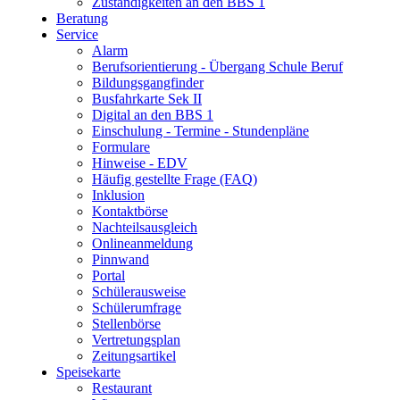
Zuständigkeiten an den BBS 1
Beratung
Service
Alarm
Berufsorientierung - Übergang Schule Beruf
Bildungsgangfinder
Busfahrkarte Sek II
Digital an den BBS 1
Einschulung - Termine - Stundenpläne
Formulare
Hinweise - EDV
Häufig gestellte Frage (FAQ)
Inklusion
Kontaktbörse
Nachteilsausgleich
Onlineanmeldung
Pinnwand
Portal
Schülerausweise
Schülerumfrage
Stellenbörse
Vertretungsplan
Zeitungsartikel
Speisekarte
Restaurant