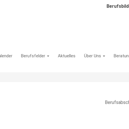
Berufsbil
lender
Berufsfelder
Aktuelles
Über Uns
Beratun
on
Abschlus
Berufsabsch