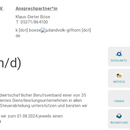
V.
Ansprechpartner*in
Klaus-Dieter Böse
T: 05371/864100
k
[dot]
boese
landvolk-gifhorn
[dot]
de
m/d)
SCHULNETZ
MOODLE
ndwirtschaftlicher Berufsverband einer von 35
ernes Dienstleistungsunternehmen in allen
CRANIX
s Steuerabteilung unterstützen und beraten wir
 wir zum 01.08.2024 jeweils einen
)
.
ROUNDCUBE