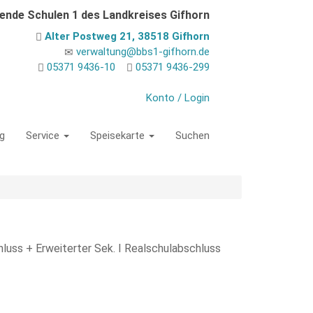
dende Schulen 1 des Landkreises Gifhorn
Alter Postweg 21, 38518 Gifhorn
verwaltung@bbs1-gifhorn.de
05371 9436-10
05371 9436-299
Konto / Login
g
Service
Speisekarte
Suchen
sziel
luss + Erweiterter Sek. I Realschulabschluss