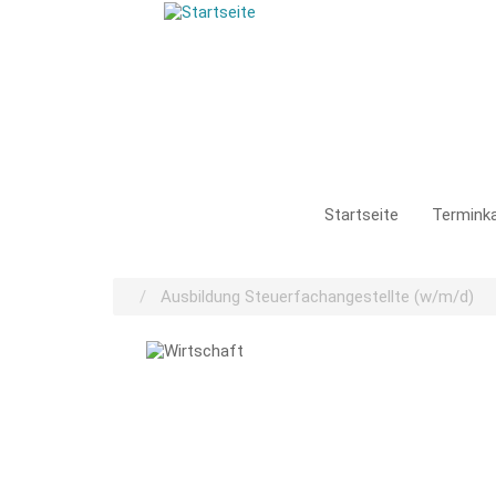
Direkt
zum
Inhalt
Main
Startseite
Terminka
navigati
Stellenbörse
Ausbildung Steuerfachangestellte (w/m/d)
Wirtschaft und Verwaltung
Image