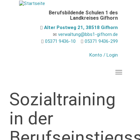
Direkt
zum
Berufsbildende Schulen 1 des
Inhalt
Landkreises Gifhorn
Alter Postweg 21, 38518 Gifhorn
verwaltung@bbs1-gifhorn.de
05371 9436-10
05371 9436-299
Konto / Login
Navigation
Sozialtraining
in der
Berufseinstiegs