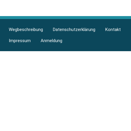
Berufsfelder
Footer
Wegbeschreibung
Datenschutzerklärung
Kontakt
menu
Impressum
Anmeldung