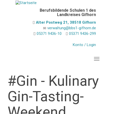
Direkt
zum
Berufsbildende Schulen 1 des
Inhalt
Landkreises Gifhorn
Alter Postweg 21, 38518 Gifhorn
verwaltung@bbs1-gifhorn.de
05371 9436-10
05371 9436-299
Konto / Login
Navigation
#Gin - Kulinary
Gin-Tasting-
Weekend