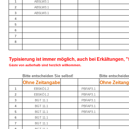
1
ABSLW3.1
2
ABSLW3.1
3
ABSLW3.1
4
5
6
7
8
Typisierung ist immer möglich, auch bei Erkältungen, "
Gäste von außerhalb sind herzlich willkommen.
Bitte entscheiden Sie selbst!
Bitte entscheide
Ohne Zeitangabe
Ohne Zeitan
1
EBSKÖ1.2
PBFAP3.1
2
EBSKÖ1.2
PBFAP3.1
3
BGT 11.1
PBFAP3.1
4
BGT 11.1
PBFAP3.1
5
BGT 11.1
PBFAP3.1
6
BGT 11.1
7
BGT 11.1
8
BGT 11.1