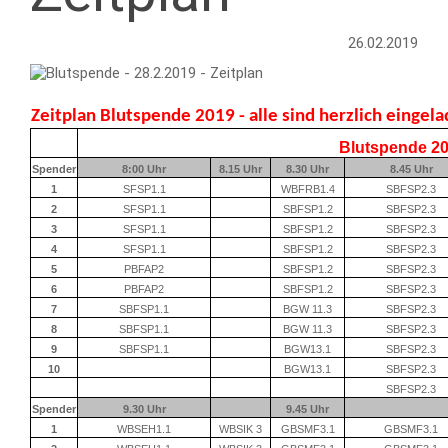
26.02.2019
Zeitplan Blutspende 2019 - alle sind herzlich eingela
Blutspende 2
Spender
8:00 Uhr
8.15 Uhr
8.30 Uhr
8.45 Uhr
1
SFSP1.1
WBFRB1.4
SBFSP2.3
2
SFSP1.1
SBFSP1.2
SBFSP2.3
3
SFSP1.1
SBFSP1.2
SBFSP2.3
4
SFSP1.1
SBFSP1.2
SBFSP2.3
5
PBFAP2
SBFSP1.2
SBFSP2.3
6
PBFAP2
SBFSP1.2
SBFSP2.3
7
SBFSP1.1
BGW 11.3
SBFSP2.3
8
SBFSP1.1
BGW 11.3
SBFSP2.3
9
SBFSP1.1
BGW13.1
SBFSP2.3
10
BGW13.1
SBFSP2.3
SBFSP2.3
Spender
9.30 Uhr
9.45 Uhr
1
WBSEH1.1
WBSIK 3
GBSMF3.1
GBSMF3.1