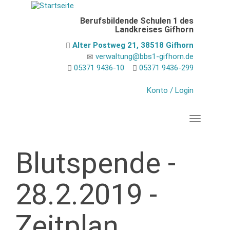
Direkt
zum
Berufsbildende Schulen 1 des
Inhalt
Landkreises Gifhorn
Alter Postweg 21, 38518 Gifhorn
verwaltung@bbs1-gifhorn.de
05371 9436-10
05371 9436-299
Konto / Login
Navigation
Blutspende -
28.2.2019 -
Zeitplan